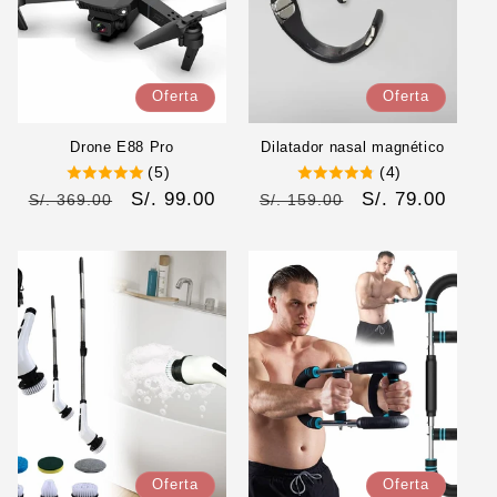
ó
n
Oferta
Oferta
:
Drone E88 Pro
Dilatador nasal magnético
(5)
(4)
Precio
Precio
S/. 99.00
Precio
Precio
S/. 79.00
S/. 369.00
S/. 159.00
habitual
de
habitual
de
oferta
oferta
Oferta
Oferta