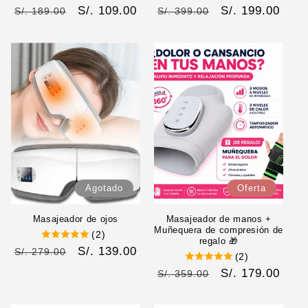
Precio
Precio
S/. 109.00
Precio
Precio
S/. 199.00
S/. 189.00
S/. 399.00
habitual
de
habitual
de
oferta
oferta
Agotado
Oferta
Masajeador de ojos
Masajeador de manos +
Muñequera de compresión de
(2)
regalo 🎁
Precio
Precio
S/. 139.00
S/. 279.00
(2)
habitual
de
Precio
Precio
S/. 179.00
S/. 359.00
oferta
habitual
de
oferta