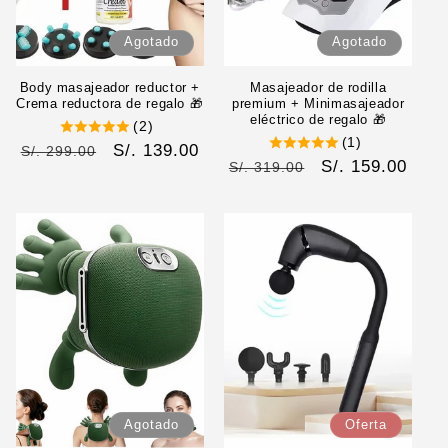
Agotado
Agotado
Body masajeador reductor +
Masajeador de rodilla
Crema reductora de regalo 🎁
premium + Minimasajeador
eléctrico de regalo 🎁
(2)
(1)
Precio
Precio
S/. 139.00
S/. 299.00
Precio
Precio
S/. 159.00
S/. 319.00
habitual
de
habitual
de
oferta
oferta
Agotado
Oferta