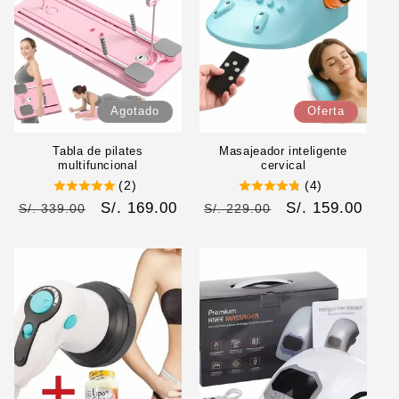
Agotado
Oferta
Tabla de pilates
Masajeador inteligente
multifuncional
cervical
(2)
(4)
Precio
Precio
S/. 169.00
Precio
Precio
S/. 159.00
S/. 339.00
S/. 229.00
habitual
de
habitual
de
oferta
oferta