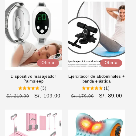
Oferta
Oferta
Dispositivo masajeador
Ejercitador de abdominales +
Palmsleep
banda elástica
(3)
(1)
Precio
Precio
S/. 109.00
Precio
Precio
S/. 89.00
S/. 219.00
S/. 179.00
habitual
de
habitual
de
oferta
oferta