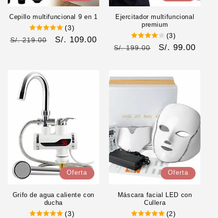
Cepillo multifuncional 9 en 1
Ejercitador multifuncional
premium
(3)
(3)
Precio
Precio
S/. 109.00
S/. 219.00
Precio
Precio
S/. 99.00
S/. 199.00
habitual
de
habitual
de
oferta
oferta
Oferta
Oferta
Grifo de agua caliente con
Máscara facial LED con
ducha
Cullera
(3)
(2)