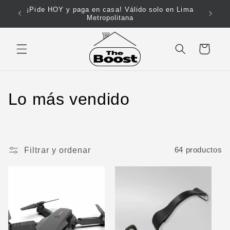
Ir
directamente
¡Envío GRATIS por compras mayores a S/. 199!
al contenido
Carrito
C
Lo más vendido
o
l
Filtrar y ordenar
64 productos
e
c
c
i