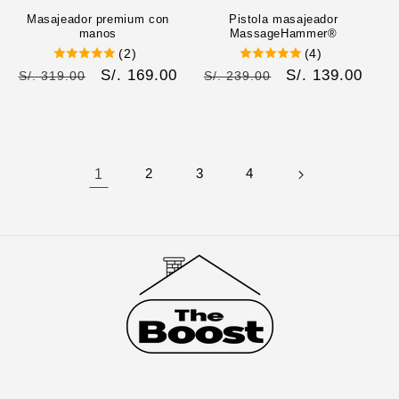
Masajeador premium con
Pistola masajeador
manos
MassageHammer®
(2)
(4)
Precio
Precio
S/. 169.00
Precio
Precio
S/. 139.00
S/. 319.00
S/. 239.00
habitual
de
habitual
de
oferta
oferta
1
2
3
4