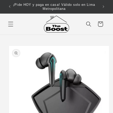
Ir
¡Pide HOY y paga en casa! Válido solo en Lima
directamente
Metropolitana
al contenido
Carrito
Ir
directamente
a la
información
del producto