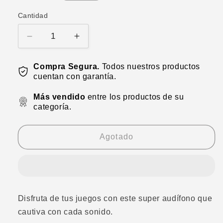
habitual
Cantidad
Reducir
Aumentar
cantidad
cantidad
para
para
Compra Segura.
Todos nuestros productos
Audífonos
Audífonos
cuentan con garantía.
P30
P30
gamer
gamer
Más vendido
entre los productos de su
categoría.
Agotado
Disfruta de tus juegos con este super audífono que
cautiva con cada sonido.