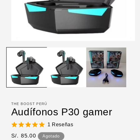
Abrir
elemento
multimedia
1
en
una
ventana
modal
THE BOOST PERÚ
Audífonos P30 gamer
1 Reseñas
Precio
S/. 85.00
Agotado