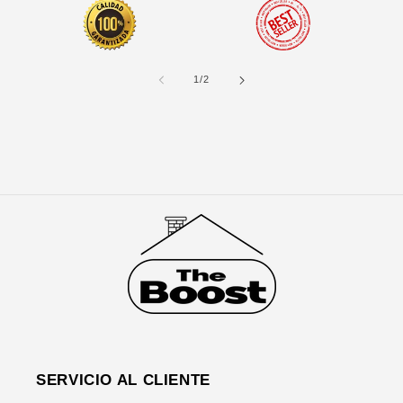
de
1
/
2
SERVICIO AL CLIENTE