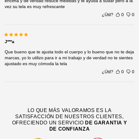
encima y de verdad reduce medidas y te ayuda a sudar pero a la
vez su tela es muy refrescante
¿Útil?
0
0
J***a
Que bueno que te ajusta todo el cuerpo y lo bueno que no te deja
marcas, yo lo utilizo para ir a mi trabajo y de verdad no te sientes
ajustado es muy cómoda la tela
¿Útil?
0
0
LO QUE MÁS VALORAMOS ES LA
SATISFACCIÓN DE NUESTROS CLIENTES,
OFRECIENDO UN SERVICIO
DE
GARANTIA Y
DE CONFIANZA