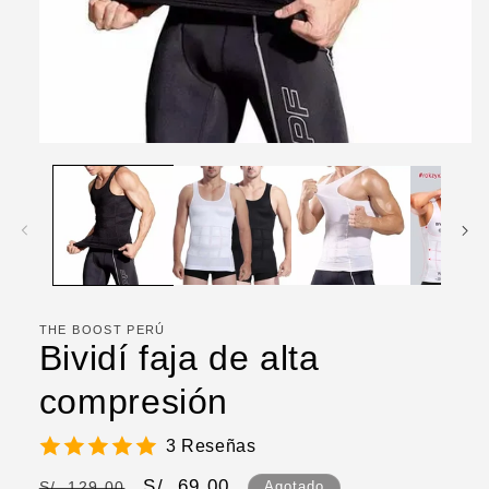
Abrir
elemento
multimedia
1
en
una
ventana
modal
THE BOOST PERÚ
Bividí faja de alta
compresión
3 Reseñas
Precio
Precio
S/. 69.00
S/. 129.00
Agotado