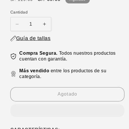
habitual
de
Cantidad
oferta
Reducir
Aumentar
cantidad
cantidad
Guía de tallas
para
para
Bividí
Bividí
faja
faja
Compra Segura.
Todos nuestros productos
de
de
cuentan con garantía.
alta
alta
compresión
compresión
Más vendido
entre los productos de su
categoría.
Agotado