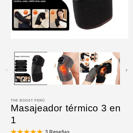
Abrir
elemento
multimedia
1
en
una
ventana
modal
THE BOOST PERÚ
Masajeador térmico 3 en
1
3 Reseñas