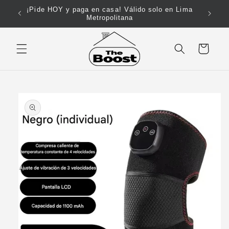
Ir
¡Pide HOY y paga en casa! Válido solo en Lima
directamente
199!
Metropolitana
al contenido
Carrito
Ir
directamente
a la
información
del producto