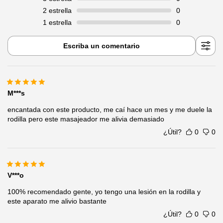
2
estrella
0
1
estrella
0
Escriba un comentario
M***s
encantada con este producto, me caí hace un mes y me duele la
rodilla pero este masajeador me alivia demasiado
¿Útil?
0
0
V***o
100% recomendado gente, yo tengo una lesión en la rodilla y
este aparato me alivio bastante
¿Útil?
0
0