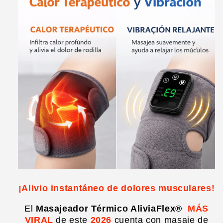
¡Alivio instantáneo de dolores musculares!
El
Masajeador Térmico AliviaFlex®
MÁS
VIRAL
de este
2026
cuenta con masaje de