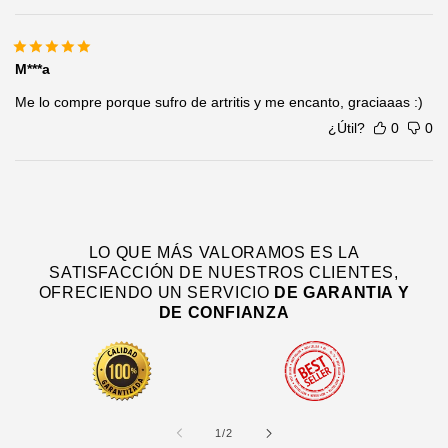
M***a
Me lo compre porque sufro de artritis y me encanto, graciaaas :)
¿Útil?
0
0
LO QUE MÁS VALORAMOS ES LA
SATISFACCIÓN DE NUESTROS CLIENTES,
OFRECIENDO UN SERVICIO
DE
GARANTIA Y
DE CONFIANZA
de
1
/
2