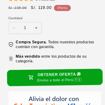
Precio
Precio
S/. 119.00
S/. 239.00
Oferta
habitual
de
Cantidad
oferta
Reducir
Aumentar
cantidad
cantidad
para
para
Compra Segura.
Todos nuestros productos
Masajeador
Masajeador
cuentan con garantía.
térmico
térmico
3
3
Más vendido
entre los productos de su
en
en
categoría.
1
1
OBTENER OFERTA 🎁
Envíos a todo el Perú 🇵🇪