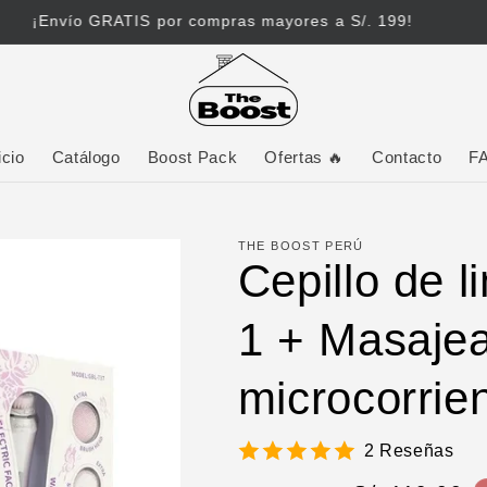
¡Envío GRATIS por compras mayores a S/. 199!
icio
Catálogo
Boost Pack
Ofertas 🔥
Contacto
F
THE BOOST PERÚ
Cepillo de l
1 + Masaje
microcorrie
2 Reseñas