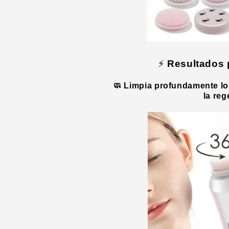
⚡️
Resultados 
🧼 Limpia profundamente los
la reg