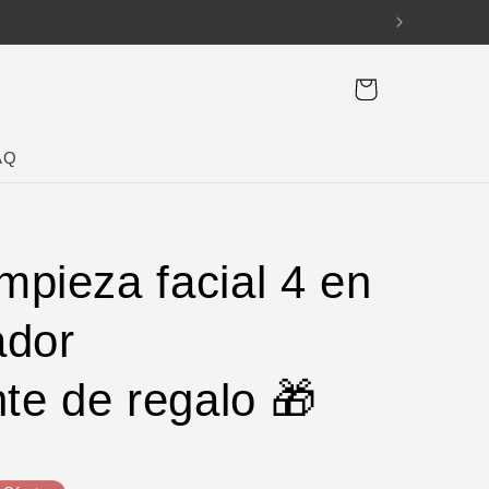
Carrito
AQ
impieza facial 4 en
ador
nte de regalo 🎁