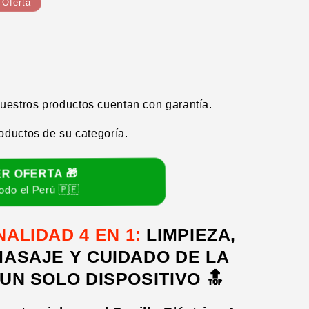
Oferta
estros productos cuentan con garantía.
oductos de su categoría.
R OFERTA 🎁
odo el Perú 🇵🇪
ALIDAD 4 EN 1:
LIMPIEZA,
te
MASAJE Y CUIDADO DE LA
 UN SOLO DISPOSITIVO 🔝