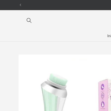
Ir
directamente
al contenido
In
Ir
directamente
a la
información
del producto