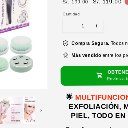
Precio
Precio
S/. 119.00
S/. 199.00
habitual
de
Cantidad
oferta
Reducir
Aumentar
cantidad
cantidad
para
para
Compra Segura.
Todos nu
Cepillo
Cepillo
de
de
Más vendido
entre los pr
limpieza
limpieza
facial
facial
4
4
OBTENE
en
en
Envíos a t
1
1
+
+
🌟
MULTIFUNCION
Masajeador
Masajeador
microcorriente
microcorrien
EXFOLIACIÓN, 
de
de
PIEL, TODO EN
regalo
regalo
🎁
🎁