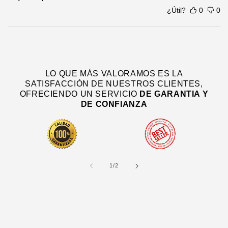
¿Útil?
0
0
LO QUE MÁS VALORAMOS ES LA
SATISFACCIÓN DE NUESTROS CLIENTES,
OFRECIENDO UN SERVICIO
DE
GARANTIA Y
DE CONFIANZA
de
1
/
2