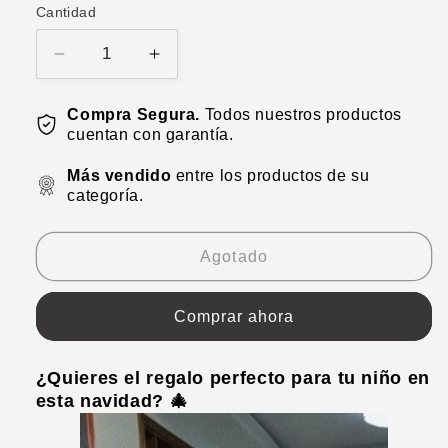
Cantidad
oferta
Reducir
Aumentar
cantidad
cantidad
para
para
Compra Segura.
Todos nuestros productos
Pelota
Pelota
cuentan con garantía.
saltarin
saltarin
Más vendido
entre los productos de su
categoría.
Agotado
Comprar ahora
¿Quieres el regalo perfecto para tu niño en
esta navidad? 🎄