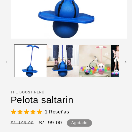
Abrir
elemento
multimedia
1
en
una
ventana
modal
THE BOOST PERÚ
Pelota saltarin
1 Reseñas
Precio
Precio
S/. 99.00
S/. 199.00
Agotado
habitual
de