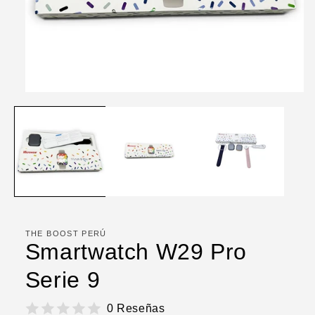
Abrir
elemento
multimedia
1
en
una
ventana
modal
THE BOOST PERÚ
Smartwatch W29 Pro
Serie 9
0 Reseñas