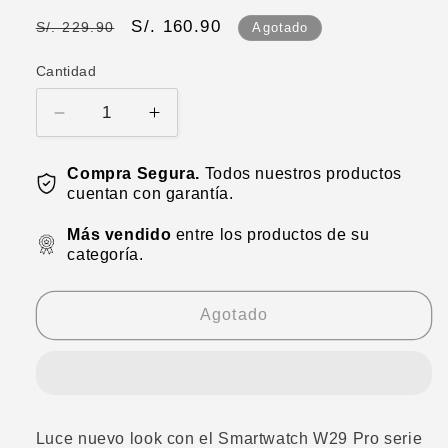
Precio
Precio
S/. 160.90
S/. 229.90
Agotado
habitual
de
Cantidad
oferta
Reducir
Aumentar
cantidad
cantidad
para
para
Compra Segura.
Todos nuestros productos
Smartwatch
Smartwatch
cuentan con garantía.
W29
W29
Pro
Pro
Más vendido
entre los productos de su
Serie
Serie
categoría.
9
9
Agotado
Luce nuevo look con el Smartwatch W29 Pro serie