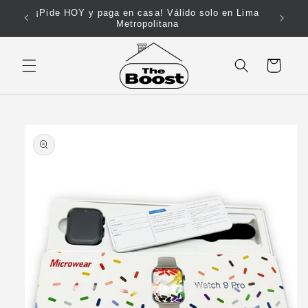
Ir
¡Pide HOY y paga en casa! Válido solo en Lima
directamente
Metropolitana
al contenido
Carrito
Ir
directamente
a la
información
del producto