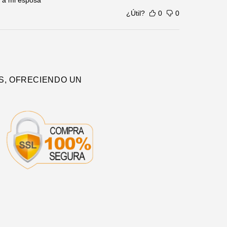
o a mi esposa
¿Útil?
0
0
S, OFRECIENDO UN