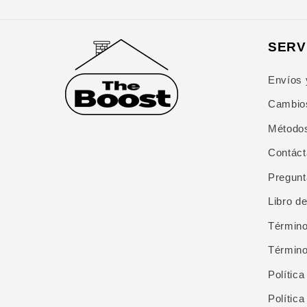
SERV
Envíos 
Cambios
Método
Contác
Pregunt
Libro d
Término
Término
Polític
Política