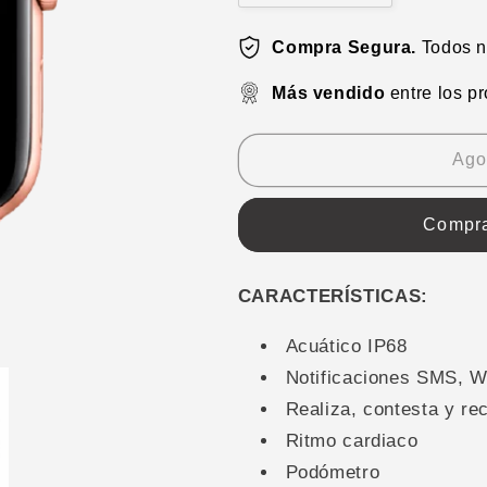
cantidad
cantidad
para
para
Compra Segura.
Todos nu
Smartwatch
Smartwatch
W37
W37
Más vendido
entre los pr
Pro
Pro
Serie
Serie
7
7
Ago
Compra
CARACTERÍSTICAS:
Acuático IP68
Notificaciones SMS, W
Realiza, contesta y r
Ritmo cardiaco
Podómetro