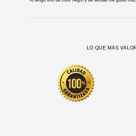
Yo tengo uno de color negro y de verdad me gusto mucho
LO QUE MÁS VALO