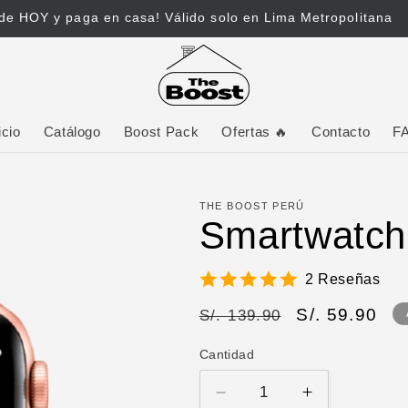
¡Envío GRATIS por compras mayores a S/. 199!
icio
Catálogo
Boost Pack
Ofertas 🔥
Contacto
F
THE BOOST PERÚ
Smartwatch
2 Reseñas
Precio
Precio
S/. 59.90
S/. 139.90
habitual
de
Cantidad
oferta
Reducir
Aumentar