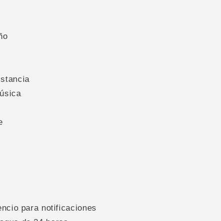
ño
istancia
música
e
encio para notificaciones