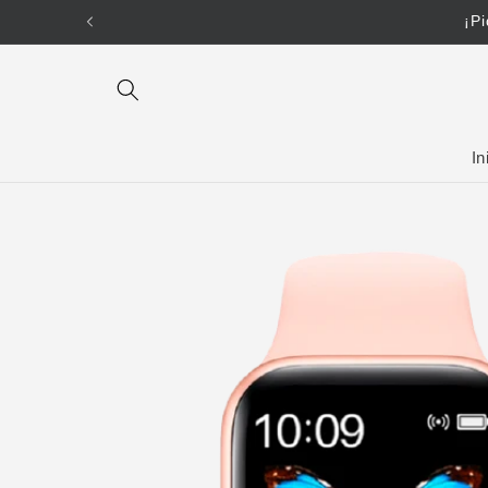
Ir
directamente
al contenido
In
Ir
directamente
a la
información
del producto