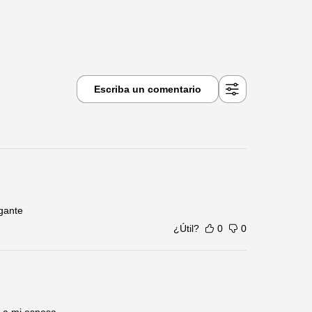
Escriba un comentario
egante
¿Útil?
0
0